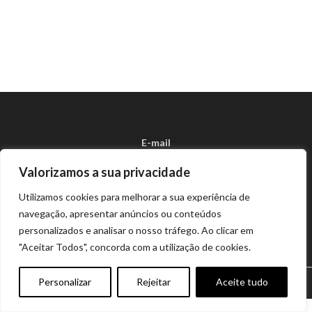
E-mail
geral.k7cosmeticos@gmail.com
Valorizamos a sua privacidade
Política de Privacidade
Política de Cookies
Utilizamos cookies para melhorar a sua experiência de
Termos e condições
navegação, apresentar anúncios ou conteúdos
Centro de Arbitragem
personalizados e analisar o nosso tráfego. Ao clicar em
"Aceitar Todos", concorda com a utilização de cookies.
K7-Cosméticos | Todos os direitos reservados | Design e
Personalizar
Rejeitar
Aceite tudo
desenvolvimento por
Bestsites.pt