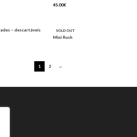
45.00
€
dades – descartáveis
SOLD OUT
Mini Rush
1
2
→