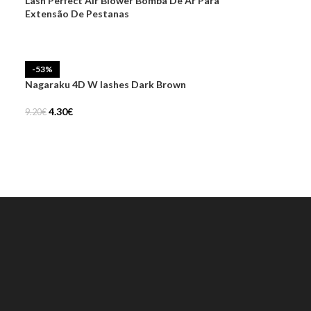
Lash Perfect Air Blower Bomba De Ar Para
Extensão De Pestanas
-53%
Nagaraku 4D W lashes Dark Brown
4.30
€
9.20
€