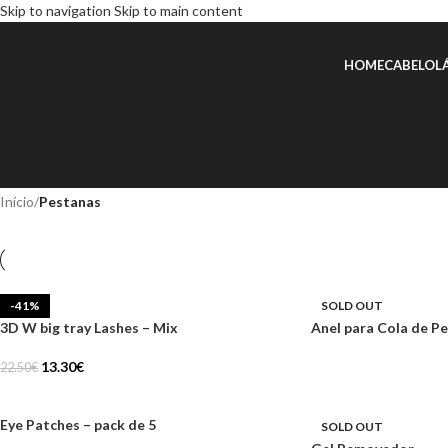
Skip to navigation
Skip to main content
HOME
CABELO
L
Início
/
Pestanas
-41%
SOLD OUT
3D W big tray Lashes – Mix
Anel para Cola de P
13.30
€
22.50
€
Eye Patches – pack de 5
SOLD OUT