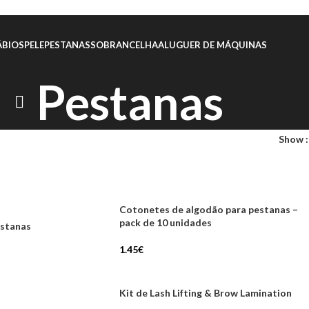
ÁBIOS
PELE
PESTANAS
SOBRANCELHA
ALUGUER DE MÁQUINAS
Pestanas
Show
Cotonetes de algodão para pestanas –
pack de 10 unidades
estanas
1.45
€
Kit de Lash Lifting & Brow Lamination