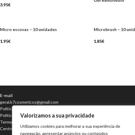
Gel Removedor
3.95
€
Micro escovas – 10 unidades
Microbrush – 10 uni
1.95
€
1.85
€
E-mail
geral.k7cosmeticos@gmail.com
Política de Privacidade
Valorizamos a sua privacidade
Política de Cookies
Termos e condições
Utilizamos cookies para melhorar a sua experiência de
Centro de Arbitragem
navegação, apresentar anúncios ou conteúdos