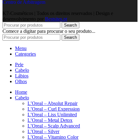
Centro de Arbitragem
K7-Cosméticos | Todos os direitos reservados | Design e
desenvolvimento por
Bestsites.pt
Search
Comece a digitar para procurar o seu produto...
Search
Menu
Categories
Pele
Cabelo
Lábios
Olhos
Home
Cabelo
L’Oreal – Absolut Repair
L’Oreal – Curl Expression
L’Oreal – Liss Unlimited
L’Oreal – Metal Detox
L’Oreal – Scalp Advanced
L’Oreal – Silver
L’Oreal – Vitamino Color