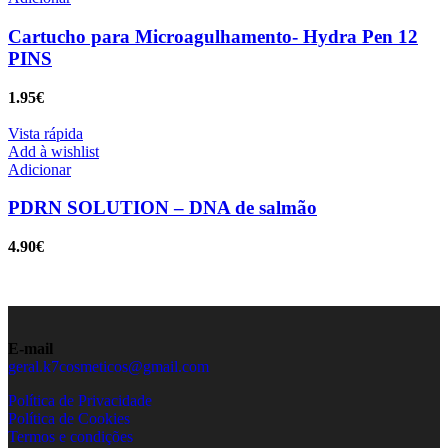
Cartucho para Microagulhamento- Hydra Pen 12
PINS
1.95
€
Vista rápida
Add à wishlist
Adicionar
PDRN SOLUTION – DNA de salmão
4.90
€
E-mail
geral.k7cosmeticos@gmail.com
Política de Privacidade
Política de Cookies
Termos e condições