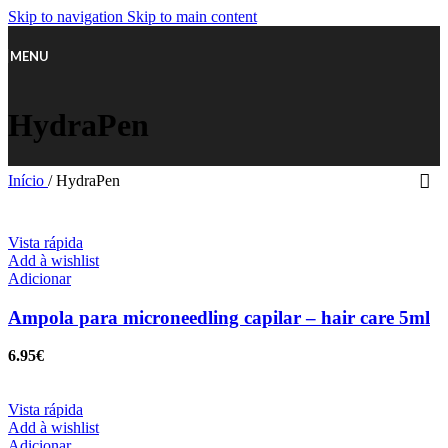
Skip to navigation
Skip to main content
MENU
HydraPen
Início
/
HydraPen
Vista rápida
Add à wishlist
Adicionar
Ampola para microneedling capilar – hair care 5ml
6.95
€
Vista rápida
Add à wishlist
Adicionar