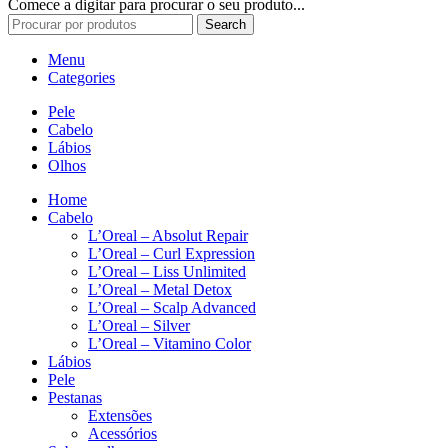
Comece a digitar para procurar o seu produto...
Search
Menu
Categories
Pele
Cabelo
Lábios
Olhos
Home
Cabelo
L’Oreal – Absolut Repair
L’Oreal – Curl Expression
L’Oreal – Liss Unlimited
L’Oreal – Metal Detox
L’Oreal – Scalp Advanced
L’Oreal – Silver
L’Oreal – Vitamino Color
Lábios
Pele
Pestanas
Extensões
Acessórios