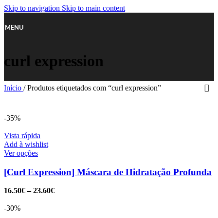
Skip to navigation
Skip to main content
MENU
curl expression
Início
/
Produtos etiquetados com “curl expression”
-35%
Vista rápida
Add à wishlist
Ver opções
[Curl Expression] Máscara de Hidratação Profunda
16.50
€
–
23.60
€
-30%