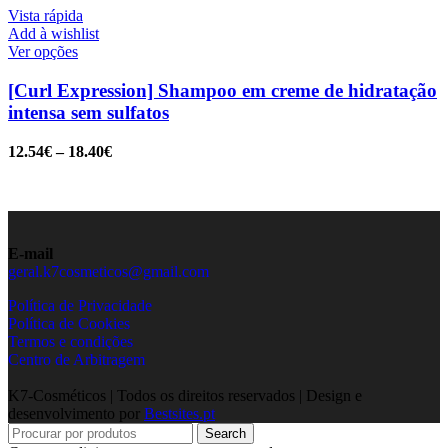
Vista rápida
Add à wishlist
Ver opções
[Curl Expression] Shampoo em creme de hidratação
intensa sem sulfatos
12.54
€
–
18.40
€
E-mail
geral.k7cosmeticos@gmail.com
Política de Privacidade
Política de Cookies
Termos e condições
Centro de Arbitragem
K7-Cosméticos | Todos os direitos reservados | Design e
desenvolvimento por
Bestsites.pt
Search