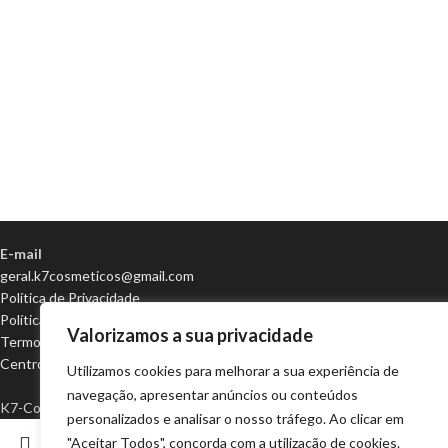
E-mail
geral.k7cosmeticos@gmail.com
Política de Privacidade
Política de Cookies
Valorizamos a sua privacidade
Termos e condições
Centro de Arbitragem
Utilizamos cookies para melhorar a sua experiência de
navegação, apresentar anúncios ou conteúdos
K7-Cosméticos | Todos os direitos reservados | Design e desenvolvim
personalizados e analisar o nosso tráfego. Ao clicar em
"Aceitar Todos", concorda com a utilização de cookies.