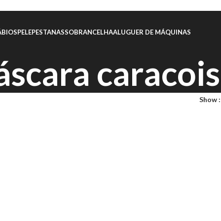
ÁBIOS
PELE
PESTANAS
SOBRANCELHA
ALUGUER DE MÁQUINAS
scara caracois
Show