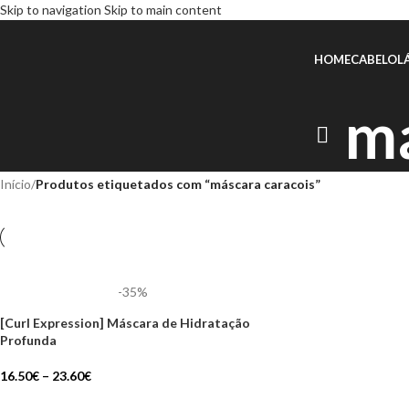
Skip to navigation
Skip to main content
HOME
CABELO
L
má
Início
/
Produtos etiquetados com “máscara caracois”
-35%
[Curl Expression] Máscara de Hidratação
Profunda
16.50
€
–
23.60
€