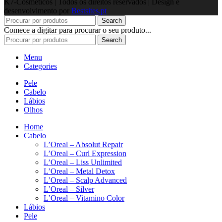
K7-Cosméticos | Todos os direitos reservados | Design e
desenvolvimento por
Bestsites.pt
Search
Comece a digitar para procurar o seu produto...
Search
Menu
Categories
Pele
Cabelo
Lábios
Olhos
Home
Cabelo
L’Oreal – Absolut Repair
L’Oreal – Curl Expression
L’Oreal – Liss Unlimited
L’Oreal – Metal Detox
L’Oreal – Scalp Advanced
L’Oreal – Silver
L’Oreal – Vitamino Color
Lábios
Pele