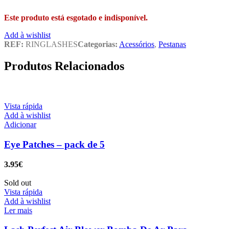
Este produto está esgotado e indisponível.
Add à wishlist
REF:
RINGLASHES
Categorias:
Acessórios
,
Pestanas
Produtos Relacionados
Vista rápida
Add à wishlist
Adicionar
Eye Patches – pack de 5
3.95
€
Sold out
Vista rápida
Add à wishlist
Ler mais