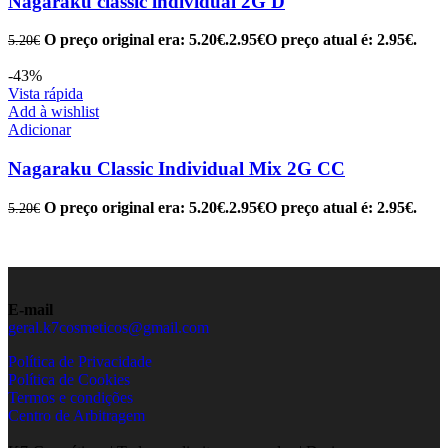
Nagaraku classic individual 2G D
O preço original era: 5.20€.
2.95
€
O preço atual é: 2.95€.
5.20
€
-43%
Vista rápida
Add à wishlist
Adicionar
Nagaraku Classic Individual Mix 2G CC
O preço original era: 5.20€.
2.95
€
O preço atual é: 2.95€.
5.20
€
E-mail
geral.k7cosmeticos@gmail.com
Política de Privacidade
Política de Cookies
Termos e condições
Centro de Arbitragem