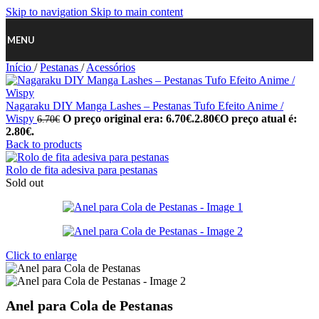
Skip to navigation
Skip to main content
MENU
Início
/
Pestanas
/
Acessórios
Nagaraku DIY Manga Lashes – Pestanas Tufo Efeito Anime /
Wispy
O preço original era: 6.70€.
2.80
€
O preço atual é:
6.70
€
2.80€.
Back to products
Rolo de fita adesiva para pestanas
Sold out
Click to enlarge
Anel para Cola de Pestanas