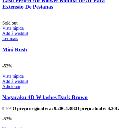
Lash Perfect Air Blower Bomba De Ar Para
Extensão De Pestanas
Sold out
Vista rápida
Add à wishlist
Ler mais
Mini Rush
-53%
Vista rápida
Add à wishlist
Adicionar
Nagaraku 4D W lashes Dark Brown
O preço original era: 9.20€.
4.30
€
O preço atual é: 4.30€.
9.20
€
-53%