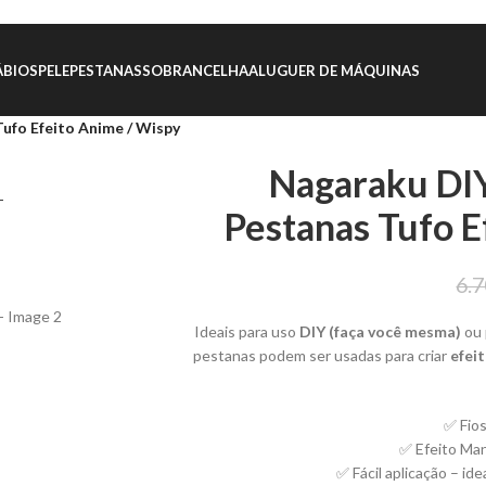
ÁBIOS
PELE
PESTANAS
SOBRANCELHA
ALUGUER DE MÁQUINAS
ufo Efeito Anime / Wispy
Nagaraku DI
Pestanas Tufo E
6.
Ideais para uso
DIY (faça você mesma)
ou 
pestanas podem ser usadas para criar
efei
✅ Fios
✅ Efeito Ma
✅ Fácil aplicação – ide