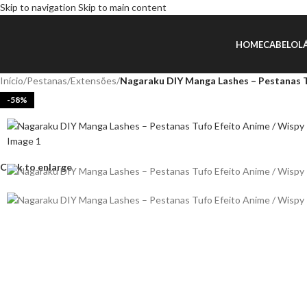
Skip to navigation
Skip to main content
HOME
CABELO
L
Início
/
Pestanas
/
Extensões
/
Nagaraku DIY Manga Lashes – Pestanas T
-58%
Click to enlarge