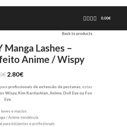
0.00
€
Back to products
Y Manga Lashes –
feito Anime / Wispy
2.80
€
70
€
para
profissionais de extensão de pestanas
, estas
tos Wispy, Kim Kardashian, Anime, Doll Eye ou Fox
Eye
.
 leves e macios
nga / Anime tendência
al para iniciantes e profissionais