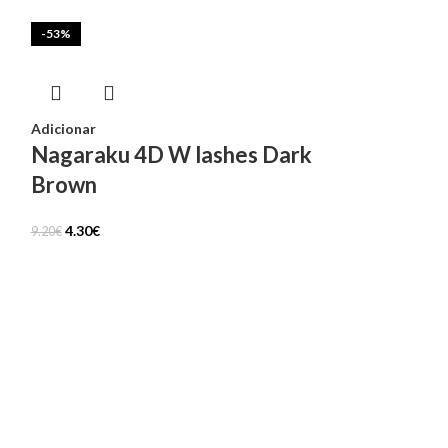
-53%
Adicionar
Nagaraku 4D W lashes Dark
Brown
4.30
€
9.20
€
-53%