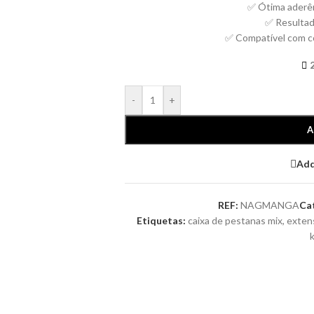
✅ Ótima aderên
✅ Resultad
✅ Compatível com co
-
+
A
Add
REF:
NAGMANGA
Ca
Etiquetas:
caixa de pestanas mix
,
exten