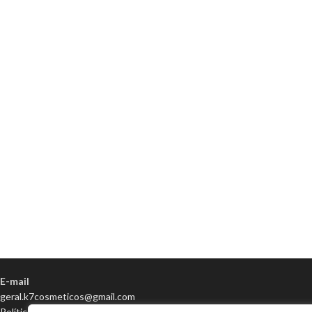
E-mail
geral.k7cosmeticos@gmail.com
Política de Privacidade