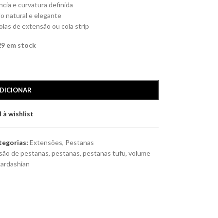
cia e curvatura definida
o natural e elegante
las de extensão ou cola strip
29 em stock
DICIONAR
 à wishlist
tegorias:
Extensões
,
Pestanas
são de pestanas
,
pestanas
,
pestanas tufu
,
volume
kardashian