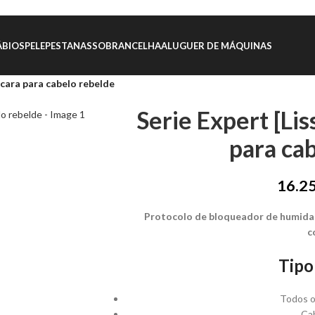
ÁBIOS
PELE
PESTANAS
SOBRANCELHA
ALUGUER DE MÁQUINAS
scara para cabelo rebelde
Serie Expert [Li
para ca
16.2
Protocolo de bloqueador de humidad
c
Tipo
Todos o
Ca