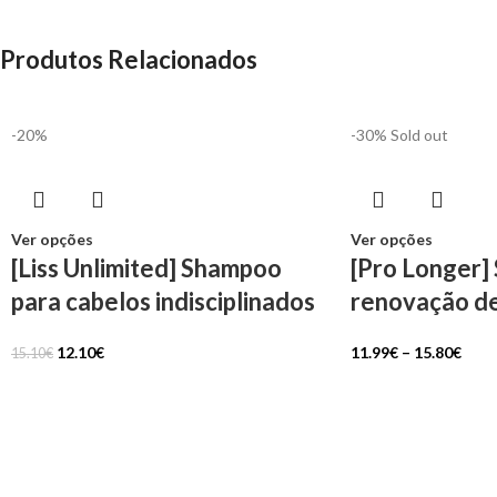
Produtos Relacionados
-20%
-30%
Sold out
Ver opções
Ver opções
[Liss Unlimited] Shampoo
[Pro Longer]
para cabelos indisciplinados
renovação d
12.10
€
11.99
€
–
15.80
€
15.10
€