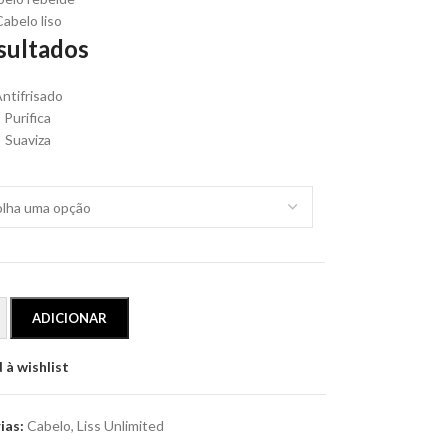
Cabelo liso
sultados
ntifrisado
Purifica
Suaviza
ADICIONAR
 à wishlist
ias:
Cabelo
,
Liss Unlimited