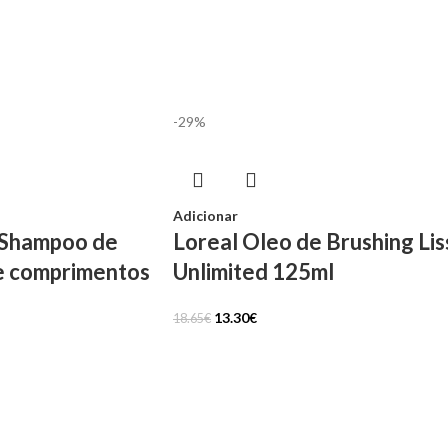
-29%
Adicionar
 Shampoo de
Loreal Oleo de Brushing Lis
e comprimentos
Unlimited 125ml
13.30
€
18.65
€