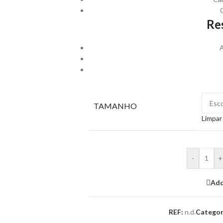
Re
A
TAMANHO
Limpar
-
+
Add
REF:
n.d.
Categor