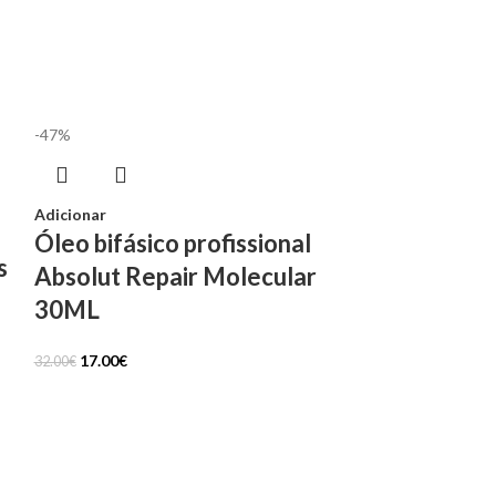
-47%
Adicionar
Óleo bifásico profissional
s
Absolut Repair Molecular
30ML
17.00
€
32.00
€
-24%