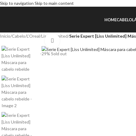
Skip to navigation
Skip to main content
HOME
CABELO
L
Início
/
Cabelo
/
L'Oreal
/
Liss Unlimited
/
Serie Expert [Liss Unlimited] Má
Click to enlarge
-29%
Sold out