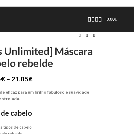
0.00
€
ss Unlimited] Máscara
belo rebelde
5
€
–
21.85
€
e eficaz para um brilho fabuloso e suavidade
ontrolada.
 de cabelo
s tipos de cabelo
belo rebelde