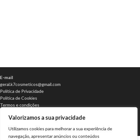
E-mail
geral.k7cosmeticos@gmail.com
Política de Privacidade
Política de Cookies
Termos e condições
Centro de Arbitragem
Valorizamos a sua privacidade
K7-Cosméticos | Todos os direitos reservados | Design e
Utilizamos cookies para melhorar a sua experiência de
desenvolvimento por
Bestsites.pt
navegação, apresentar anúncios ou conteúdos