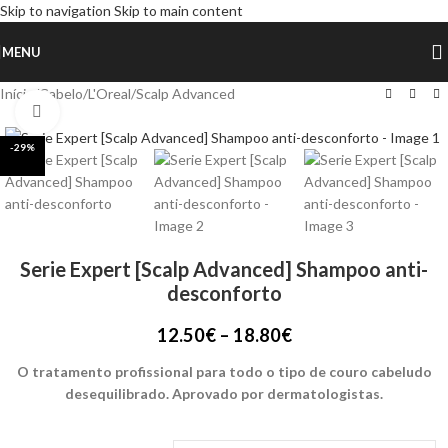
Skip to navigation
Skip to main content
MENU
Início
/
Cabelo
/
L'Oreal
/
Scalp Advanced
Click to enlarge
-29%
Serie Expert [Scalp Advanced] Shampoo anti-
desconforto
12.50
€
–
18.80
€
O tratamento profissional para todo o tipo de couro cabeludo
desequilibrado. Aprovado por dermatologistas.