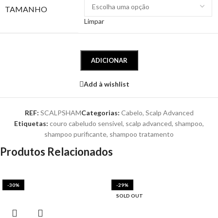
TAMANHO
Limpar
ADICIONAR
Add à wishlist
REF:
SCALPSHAM
Categorias:
Cabelo
,
Scalp Advanced
Etiquetas:
couro cabeludo sensivel
,
scalp advanced
,
shampoo
,
shampoo purificante
,
shampoo tratamento
Produtos Relacionados
-30%
-29%
SOLD OUT