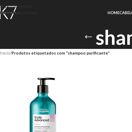
Skip to navigation
Skip to main content
HOME
CABEL
sha
Início
/
Produtos etiquetados com “shampoo purificante”