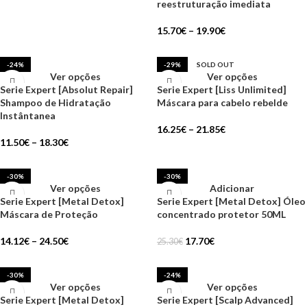
reestruturação imediata
15.70
€
–
19.90
€
-24%
-29%
SOLD OUT
Ver opções
Ver opções
Serie Expert [Absolut Repair]
Serie Expert [Liss Unlimited]
Shampoo de Hidratação
Máscara para cabelo rebelde
Instântanea
16.25
€
–
21.85
€
11.50
€
–
18.30
€
-30%
-30%
Ver opções
Adicionar
Serie Expert [Metal Detox]
Serie Expert [Metal Detox] Óleo
Máscara de Proteção
concentrado protetor 50ML
14.12
€
–
24.50
€
17.70
€
25.30
€
-30%
-24%
Ver opções
Ver opções
Serie Expert [Metal Detox]
Serie Expert [Scalp Advanced]