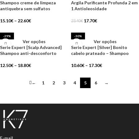
Shampoo creme de limpeza
Argila Purificante Profunda 2 em
antiquebra sem sulfatos
1 Antioleosidade
15.10
€
–
22.60
€
17.70
€
23.40
€
-29%
-30%
Ver opções
Ver opções
Serie Expert [Scalp Advanced]
Serie Expert [Silver] Bonito
Shampoo anti-desconforto
cabelo prateado – Shampoo
12.50
€
–
18.80
€
10.60
€
–
17.30
€
←
1
2
3
4
5
6
→
E-mail