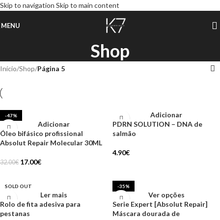
Skip to navigation
Skip to main content
MENU
Shop
Início
/
Shop
/
Página 5
Adicionar
-47%
Adicionar
PDRN SOLUTION – DNA de
Óleo bifásico profissional
salmão
Absolut Repair Molecular 30ML
4.90
€
17.00
€
32.00
€
SOLD OUT
-35%
Ler mais
Ver opções
Rolo de fita adesiva para
Serie Expert [Absolut Repair]
pestanas
Máscara dourada de